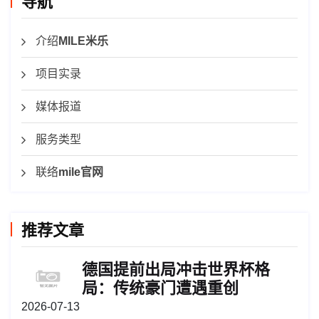
导航
介绍
MILE米乐
项目实录
媒体报道
服务类型
联络
mile官网
推荐文章
德国提前出局冲击世界杯格
局：传统豪门遭遇重创
2026-07-13