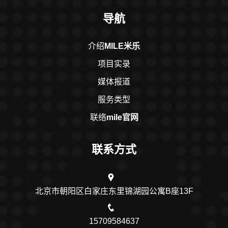
导航
介绍
MILE米乐
项目实录
媒体报道
服务类型
联络
mile官网
联系方式
北京市朝阳区白家庄东里锦湖园公寓B座13F
15709584637