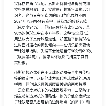
实际存在角色错配。索斯盖特将他与梅努或加
拉格尔搭档双后腰，实质是让赖斯扮演拖后组
织者，这与其在阿森纳的B2B角色截然不同。
2024年欧洲杯预选赛中，赖斯场均传球98次
（成功率94%），但向前传球占比仅15%，且
90%的传球集中在本方半场。这种“安全阀”式
用法放大了其传球稳定性，却回避了他持球推
进时面对逼抢的慌乱倾向——在俱乐部需要他
带球过半场时，失误率会陡增至每90分钟2.3次
（联赛第4高）。国家队环境反而掩盖了其真
实短板。
赖斯的核心优势在于无球跑动覆盖与中短传衔
接的稳定性，这使他成为现代控球体系的理想
拼图。但他缺乏顶级后腰最关键的两项特质：
一是高强度对抗下的持球摆脱能力，二是防守
端主动制造对抗的侵略性。他的价值高度绑定
于球队是否具备足够的边路爆点（如萨卡）和