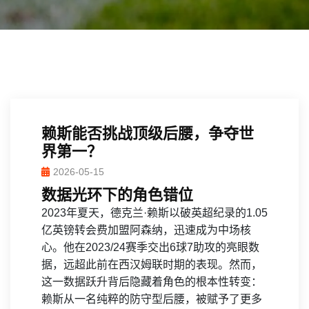
赖斯能否挑战顶级后腰，争夺世
界第一？
2026-05-15
数据光环下的角色错位
2023年夏天，德克兰·赖斯以破英超纪录的1.05
亿英镑转会费加盟阿森纳，迅速成为中场核
心。他在2023/24赛季交出6球7助攻的亮眼数
据，远超此前在西汉姆联时期的表现。然而，
这一数据跃升背后隐藏着角色的根本性转变：
赖斯从一名纯粹的防守型后腰，被赋予了更多