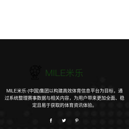
MILE米乐·(中国)集团以构建高效体育信息平台为目标，通
过系统整理赛事数据与相关内容，为用户带来更加全面、稳
定且易于获取的体育资讯体验。