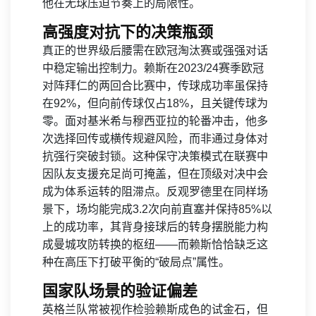
他在无球压迫节奏上的局限性。
高强度对抗下的决策瓶颈
真正的世界级后腰需在欧冠淘汰赛或强强对话
中稳定输出控制力。赖斯在2023/24赛季欧冠
对阵拜仁的两回合比赛中，传球成功率虽保持
在92%，但向前传球仅占18%，且关键传球为
零。面对基米希与穆西亚拉的轮番冲击，他多
次选择回传或横传规避风险，而非通过身体对
抗强行突破封锁。这种保守决策模式在联赛中
因队友支援充足尚可掩盖，但在顶级对决中会
成为体系运转的阻滞点。反观罗德里在同样场
景下，场均能完成3.2次向前直塞并保持85%以
上的成功率，其背身接球后的转身摆脱能力构
成曼城攻防转换的枢纽——而赖斯恰恰缺乏这
种在高压下打破平衡的“破局点”属性。
国家队场景的验证偏差
英格兰队常被视作检验赖斯成色的试金石，但