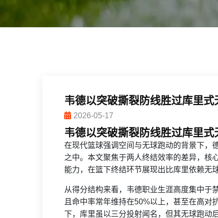
韦德以突破撕裂防线胜过库里式
2026-05-17
韦德以突破撕裂防线胜过库里式
在现代篮球强调空间与无球跑动的背景下，德
之中。本文聚焦于两人终结效率的差异，核
能力，在篮下终结环节展现出比库里依赖无
从得分结构来看，韦德职业生涯高度集中于禁
且命中率常年维持在50%以上，甚至在高对
下，库里虽以三分投射闻名，但其无球跑动