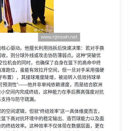
的核心驱动。他擅长利用挡拆后快速决策：若对手换
收，则分球外线或攻击协防薄弱点。这种“突破优
空位机会的同时，也确保了自身在篮下的高命中终
精准跑位，虽能有效拉开空间，但一旦对手采用强硬
防守布置），其接球难度陡增，被迫转入低效持球单
可预测性”——他并非单纯依赖速度，而是结合欧洲
狭小空间内完成终结，这种能力在季后赛高强度对抗
系支持与防守疏漏。
的空间逻辑，但就“终结效率”这一具体维度而言，
在篮下高对抗环境中的稳定输出、造罚球能力以及面
阶的终结效率。这种效率不仅体现在数据层面，更在