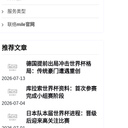
服务类型
联络
mile官网
推荐文章
德国提前出局冲击世界杯格
局：传统豪门遭遇重创
2026-07-13
库拉索世界杯资料：首次参赛
完成小组赛阶段
2026-07-04
日本队本届世界杯进程：晋级
后迎来高关注比赛