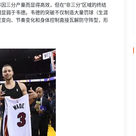
因三分产量而显得高效，但在“非三分”区域的终结
明显弱于韦德。韦德的突破不仅制造大量罚球（生涯
过变向、节奏变化和身体控制直接瓦解防守阵型，形