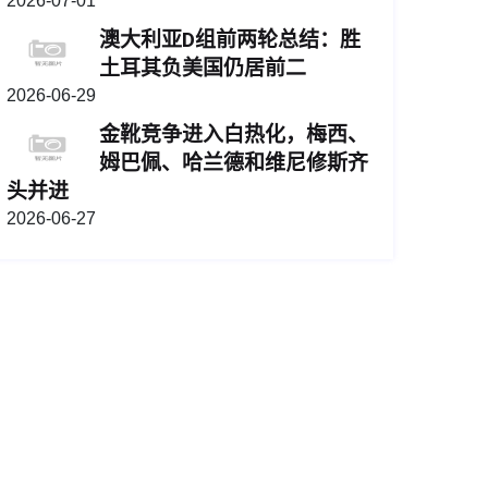
2026-07-01
澳大利亚D组前两轮总结：胜
土耳其负美国仍居前二
2026-06-29
金靴竞争进入白热化，梅西、
姆巴佩、哈兰德和维尼修斯齐
头并进
2026-06-27