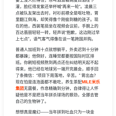
宴上没人拦得住，冰啤酒混着高度白酒往下
灌，脸红得发紫还举杯喊“再来一轮”。凌晨三
点被队友架出去时，衬衫前襟全是呕吐物，胃
里翻江倒海，却笑得像个刚偷到糖的孩子。现
在的他，西装笔挺坐在视频会议前，手腕上的
百达翡丽轻轻一转，轻声说“抱歉，这边刚过早
上七点”，语气客气得像在谈一笔跨国并购。
普通人加班到十点就想躺平，外卖迟到十分钟
都暴躁；他倒好，连睡觉都要按国际时区排
班。你刷短视频熬到两点还在纠结明天起不起
得来，他已经在地球另一端开完晨会，顺手回
了条微信：“项目下周落地，辛苦。” 胃出血？
现在怕是连泡面都不敢吃，养生茶配
MILE米乐
集团
无菌餐，作息精确到分钟，自律得让人怀
疑他是不是把当年拼杀球场的狠劲，全挪去管
自己的生物钟了。
想想真是魔幻——当年拼到吐血只为一块金