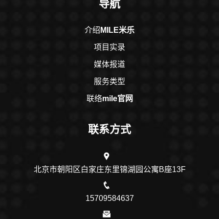
导航
介绍
MILE米乐
项目实录
媒体报道
服务类型
联络
mile官网
联系方式
北京市朝阳区白家庄东里锦湖园公寓B座13F
15709584637