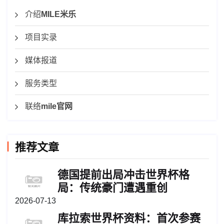
介绍
MILE米乐
项目实录
媒体报道
服务类型
联络
mile官网
推荐文章
德国提前出局冲击世界杯格
局：传统豪门遭遇重创
2026-07-13
库拉索世界杯资料：首次参赛