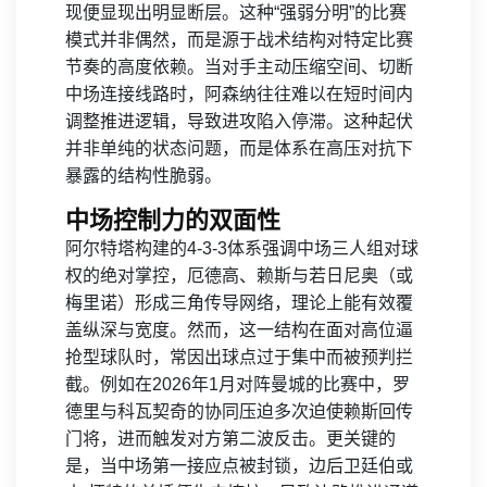
现便显现出明显断层。这种“强弱分明”的比赛
模式并非偶然，而是源于战术结构对特定比赛
节奏的高度依赖。当对手主动压缩空间、切断
中场连接线路时，阿森纳往往难以在短时间内
调整推进逻辑，导致进攻陷入停滞。这种起伏
并非单纯的状态问题，而是体系在高压对抗下
暴露的结构性脆弱。
中场控制力的双面性
阿尔特塔构建的4-3-3体系强调中场三人组对球
权的绝对掌控，厄德高、赖斯与若日尼奥（或
梅里诺）形成三角传导网络，理论上能有效覆
盖纵深与宽度。然而，这一结构在面对高位逼
抢型球队时，常因出球点过于集中而被预判拦
截。例如在2026年1月对阵曼城的比赛中，罗
德里与科瓦契奇的协同压迫多次迫使赖斯回传
门将，进而触发对方第二波反击。更关键的
是，当中场第一接应点被封锁，边后卫廷伯或