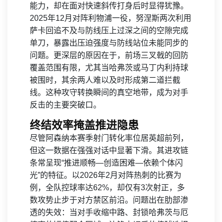
能力，却在面对快速斜传打身后时显得犹豫。
2025年12月对阵利物浦一役，努涅斯两次利用
萨卡回追不及与防线压上过深之间的空隙完成
单刀，暴露出压迫强度与防线站位未能同步的
问题。更深层的原因在于，前场三叉戟的回防
覆盖范围有限，尤其当哈弗茨或马丁内利持球
被围时，其余两人难以及时形成第二道拦截
线。这种攻守转换瞬间的真空地带，成为对手
反击的主要突破口。
终结效率掩盖推进隐患
尽管阿森纳本赛季射门转化率位居英超前列，
但这一数据在强强对话中显著下滑。其进攻链
条常呈现“推进顺畅—创造困难—依赖个体闪
光”的特征。以2026年2月对阵热刺的比赛为
例，全队控球率达62%，却仅有3次射正，多
数攻势止步于对方禁区前沿。问题出在肋部渗
透的失效：当对手收缩中路、封锁哈弗茨与厄