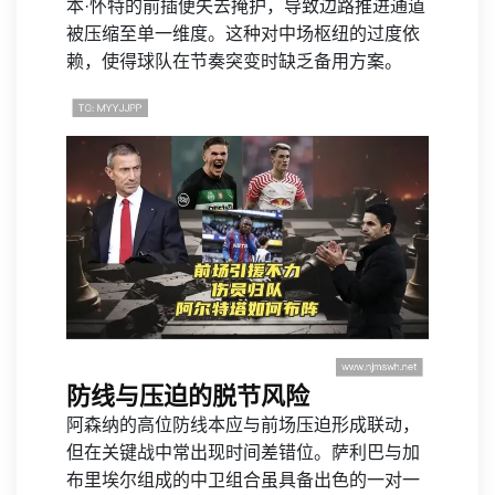
本·怀特的前插便失去掩护，导致边路推进通道
被压缩至单一维度。这种对中场枢纽的过度依
赖，使得球队在节奏突变时缺乏备用方案。
防线与压迫的脱节风险
阿森纳的高位防线本应与前场压迫形成联动，
但在关键战中常出现时间差错位。萨利巴与加
布里埃尔组成的中卫组合虽具备出色的一对一