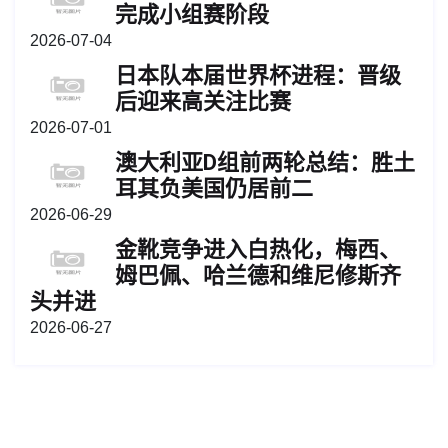
完成小组赛阶段
2026-07-04
日本队本届世界杯进程：晋级
后迎来高关注比赛
2026-07-01
澳大利亚D组前两轮总结：胜土
耳其负美国仍居前二
2026-06-29
金靴竞争进入白热化，梅西、
姆巴佩、哈兰德和维尼修斯齐
头并进
2026-06-27