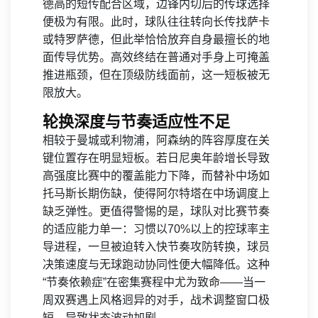
德高的短传配合区域，边锋内切后的传球选择
便极为有限。此时，球队往往转向长传找萨卡
或特罗萨德，但此举恰恰放弃自身最擅长的地
面传导优势。高效终结在普通对手身上可掩盖
推进瓶颈，但在顶级防线面前，这一短板被无
限放大。
轮换深度与节奏适应性不足
相较于曼城或利物浦，阿森纳的阵容厚度在关
键位置存在明显短板。若日尼奥年龄增长导致
高强度比赛中的覆盖能力下降，而替补中场如
托马斯长期伤缺，使得阿尔特塔在中场调度上
缺乏弹性。更值得警惕的是，球队对比赛节奏
的适应能力单一：习惯以70%以上的控球率主
导进程，一旦被迫转入快节奏攻防转换，球员
决策速度与无球跑动协同性便大幅降低。这种
“节奏依赖症”在密集赛程中尤为致命——当一
周双赛遇上风格迥异的对手，战术调整窗口极
短，导致状态波动加剧。