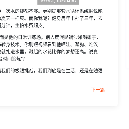
换一次水的钱都不够。更别提那套水循环系统据说能
像夏天一样爽。而你我呢？健身房年卡办了三年，去
两分钟，生怕水费超支。
，而是他的日常训练场。别人度假是躺沙滩喝椰子，
练转身技术。你刷短视频看到他晒娃、遛狗、吃汉
他就扎进水里，溅起的水花比你的梦想还高。说真
没时间锻炼”？
是我们的极限挑战，我们到底是在生活，还是在勉强
下一篇