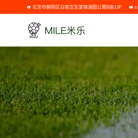
北京市朝阳区白家庄东里锦湖园公寓B座13F
c