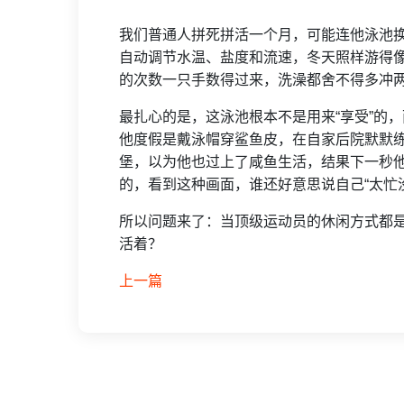
我们普通人拼死拼活一个月，可能连他泳池
自动调节水温、盐度和流速，冬天照样游得
的次数一只手数得过来，洗澡都舍不得多冲
最扎心的是，这泳池根本不是用来“享受”的
他度假是戴泳帽穿鲨鱼皮，在自家后院默默
堡，以为他也过上了咸鱼生活，结果下一秒
的，看到这种画面，谁还好意思说自己“太忙
所以问题来了：当顶级运动员的休闲方式都
活着？
上一篇