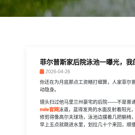
菲尔普斯家后院泳池一曝光，我
2026-04-26
你还在为月底那点工资精打细算，人家菲尔
动隐身。
镜头扫过他马里兰州豪宅的后院——不是普通
mile官网
泳道，蓝得发亮的水面反射着阳光
修剪得像高尔夫球场，泳池边摆着几把躺椅
早上五点就跳进水里，划拉几十个来回，顺