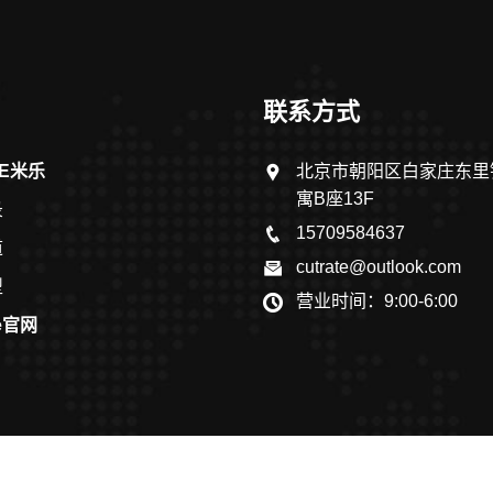
联系方式
LE米乐
北京市朝阳区白家庄东里
寓B座13F
录
15709584637
道
cutrate@outlook.com
型
营业时间：9:00-6:00
le官网