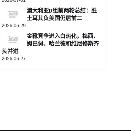
2026-07-01
澳大利亚D组前两轮总结：胜
土耳其负美国仍居前二
2026-06-29
金靴竞争进入白热化，梅西、
姆巴佩、哈兰德和维尼修斯齐
头并进
2026-06-27